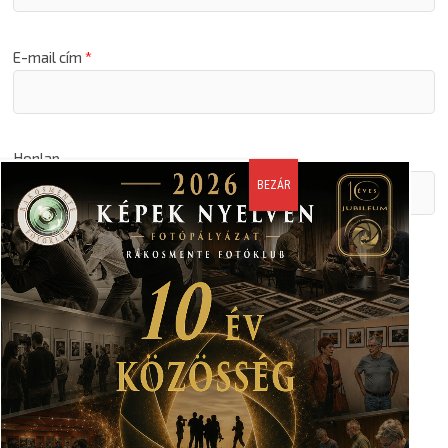
E-mail cím
*
Honlap
A nevem, email címem, és weboldalcímem mentése a
böngészőben a következő hozzászólásomhoz.