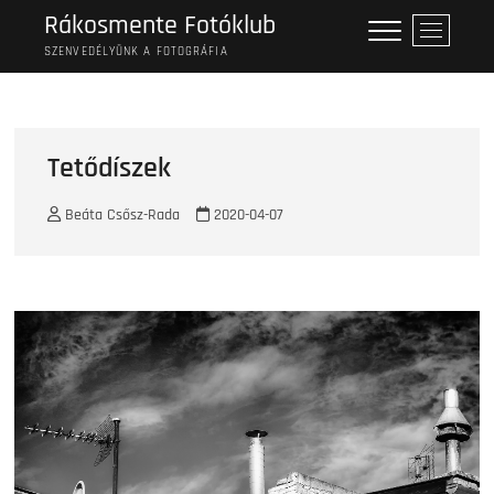
Skip
Rákosmente Fotóklub
M
to
e
SZENVEDÉLYÜNK A FOTOGRÁFIA
content
n
u
B
u
Tetődíszek
t
t
Beáta Csősz-Rada
2020-04-07
o
n