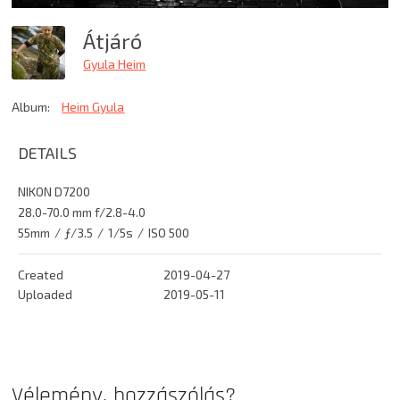
Átjáró
Gyula Heim
Album:
Heim Gyula
DETAILS
NIKON D7200
28.0-70.0 mm f/2.8-4.0
55mm
/
ƒ/3.5
/
1/5s
/
ISO 500
Created
2019-04-27
Uploaded
2019-05-11
Vélemény, hozzászólás?