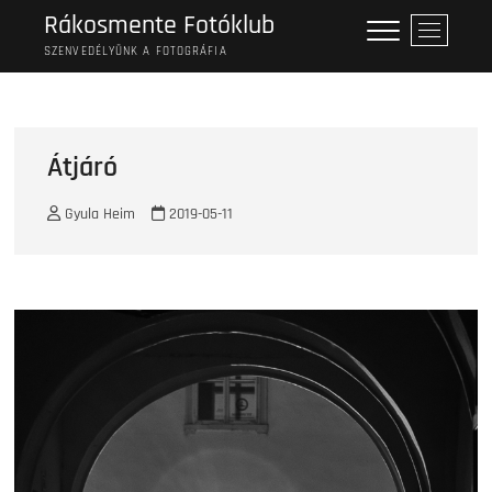
Skip
Rákosmente Fotóklub
M
to
e
SZENVEDÉLYÜNK A FOTOGRÁFIA
content
n
u
B
u
Átjáró
t
t
Gyula Heim
2019-05-11
o
n