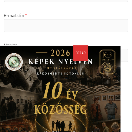
E-mail cím
*
Honlap
A nevem, email címem, és weboldalcímem mentése a
böngészőben a következő hozzászólásomhoz.