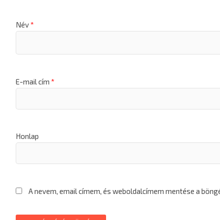
Név
*
E-mail cím
*
Honlap
A nevem, email címem, és weboldalcímem mentése a bön