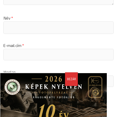
Név
*
E-mail cím
*
Honlap
A nevem, email címem, és weboldalcímem mentése a