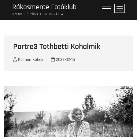
Skip
Rákosmente Fotóklub
M
to
e
SZENVEDÉLYÜNK A FOTOGRÁFIA
content
n
u
B
u
Portre3 Tothbetti Kohalmik
t
t
Kálmán Kőhalmi
2022-02-15
o
n