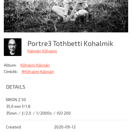
Portre3 Tothbetti Kohalmik
Kálmán Kőhalmi
Album:
Kőhalmi Kálmán
Címkék:
#Kőhalmi Kálmán
DETAILS
NIKON Z 50
35.0 mm f/1.8
35mm
/
ƒ/2.0
/
1/2000s
/
ISO 200
Created
2020-09-12