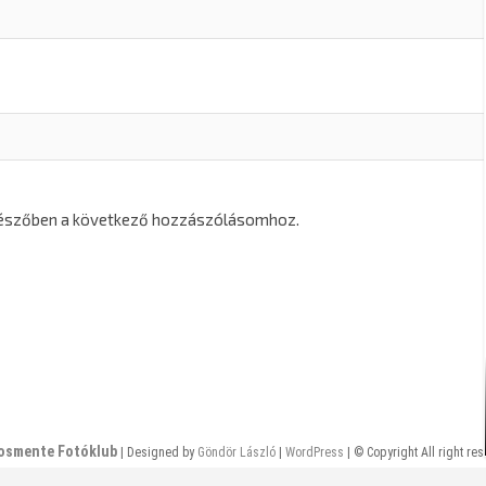
gészőben a következő hozzászólásomhoz.
osmente Fotóklub
| Designed by
Göndör László
|
WordPress
| © Copyright All right re