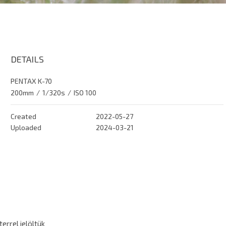
DETAILS
PENTAX K-70
200mm
/
1/320s
/
ISO 100
Created
2022-05-27
Uploaded
2024-03-21
errel jelöltük