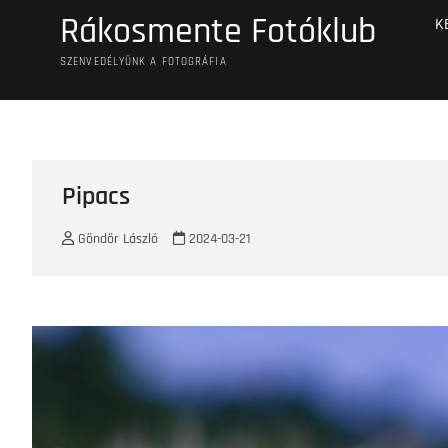
Skip
Rákosmente Fotóklub
K
to
content
SZENVEDÉLYÜNK A FOTOGRÁFIA
Pipacs
Göndör László
2024-03-21