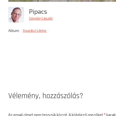
Pipacs
Göndör László
Album:
Gyurácz Lőrinc
Vélemény, hozzászólás?
Az email címet nem tesszük közzé.
A kötelező mezőket
*
karakt