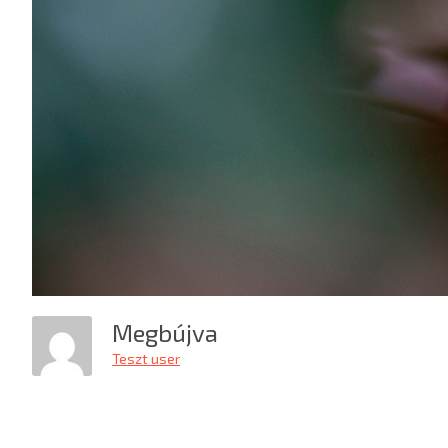
Megbújva
Teszt user