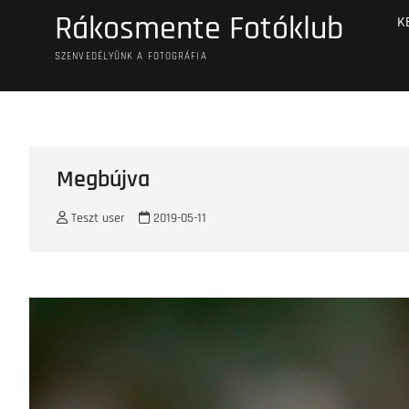
Skip
Rákosmente Fotóklub
K
to
content
SZENVEDÉLYÜNK A FOTOGRÁFIA
Megbújva
Teszt user
2019-05-11