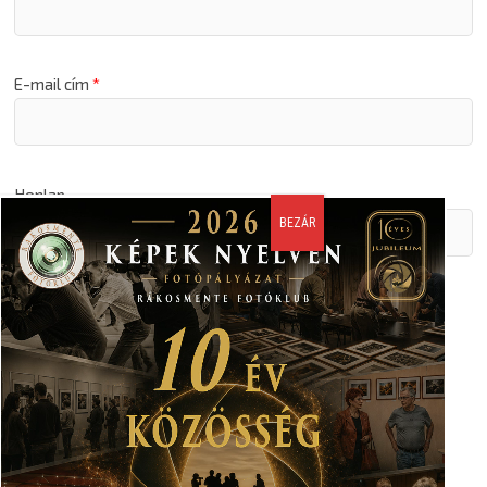
E-mail cím
*
Honlap
A nevem, email címem, és weboldalcímem mentése a
böngészőben a következő hozzászólásomhoz.