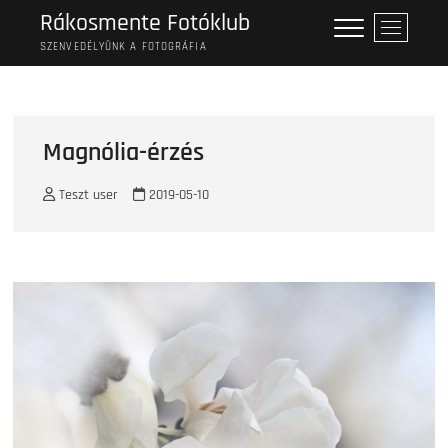
Skip
Rákosmente Fotóklub
M
to
e
SZENVEDÉLYÜNK A FOTOGRÁFIA
content
n
u
B
u
Magnólia-érzés
t
t
Teszt user
2019-05-10
o
n