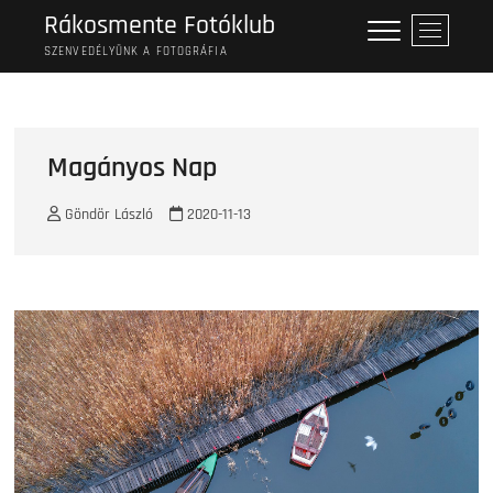
Skip
Rákosmente Fotóklub
M
to
e
SZENVEDÉLYÜNK A FOTOGRÁFIA
content
n
u
B
u
Magányos Nap
t
t
Göndör László
2020-11-13
o
n