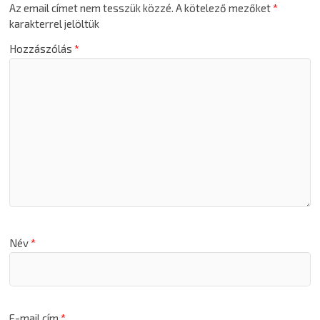
Az email címet nem tesszük közzé.
A kötelező mezőket
*
karakterrel jelöltük
Hozzászólás
*
Név
*
E-mail cím
*