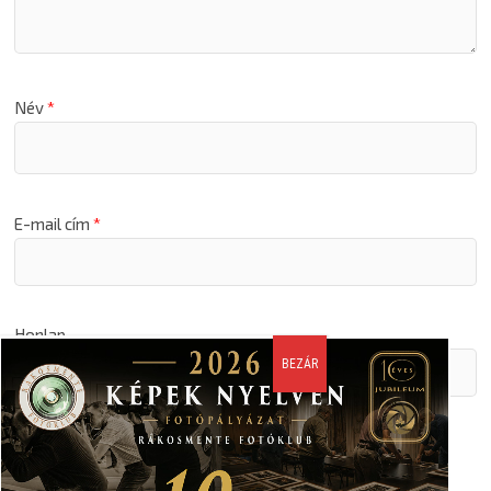
Név
*
E-mail cím
*
Honlap