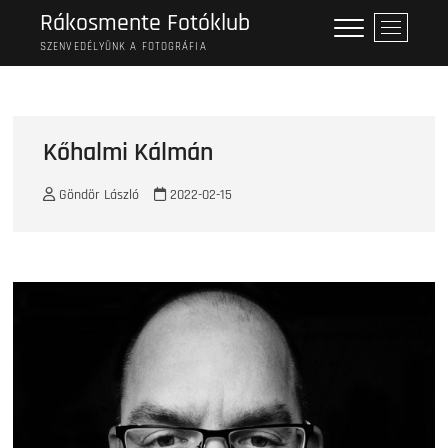
Skip
Rákosmente Fotóklub
M
to
e
SZENVEDÉLYÜNK A FOTOGRÁFIA
content
n
u
B
u
Kőhalmi Kálmán
t
t
Göndör László
2022-02-15
o
n