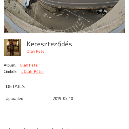
Kereszteződés
Oláh Péter
Album:
Oláh Péter
Címkék:
#Oláh_Péter
DETAILS
Uploaded
2019-05-10