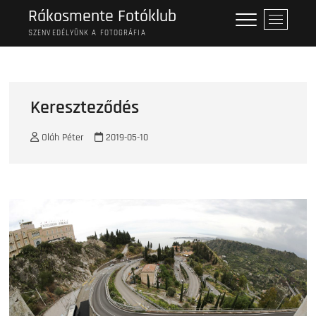
Skip
Rákosmente Fotóklub
M
to
e
SZENVEDÉLYÜNK A FOTOGRÁFIA
content
n
u
B
u
Kereszteződés
t
t
Oláh Péter
2019-05-10
o
n