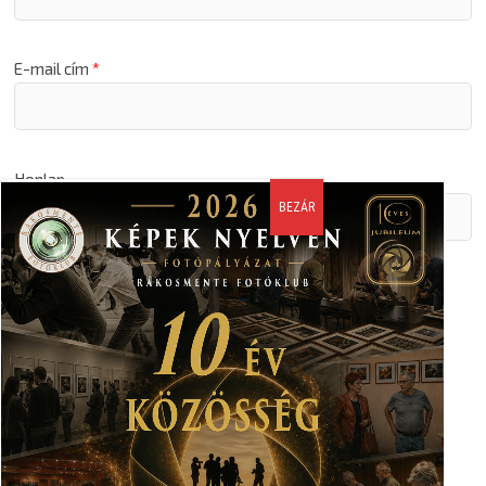
E-mail cím
*
Honlap
A nevem, email címem, és weboldalcímem mentése a
böngészőben a következő hozzászólásomhoz.