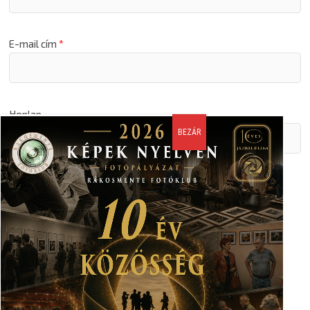
E-mail cím
*
Honlap
A nevem, email címem, és weboldalcímem mentése a
böngészőben a következő hozzászólásomhoz.