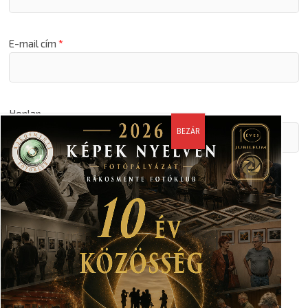
E-mail cím
*
Honlap
A nevem, email címem, és weboldalcímem mentése a
böngészőben a következő hozzászólásomhoz.