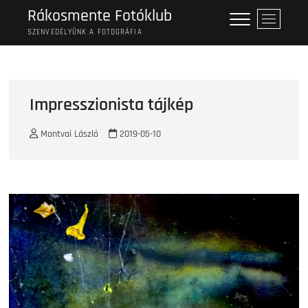
Skip
Rákosmente Fotóklub
M
to
e
SZENVEDÉLYÜNK A FOTOGRÁFIA
content
n
u
B
u
Impresszionista tájkép
t
t
Montvai László
2019-05-10
o
n