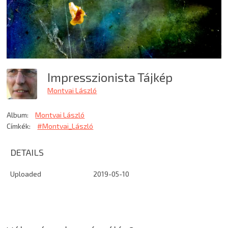
Impresszionista Tájkép
Montvai László
Album:
Montvai László
Címkék:
#Montvai_László
DETAILS
Uploaded
2019-05-10