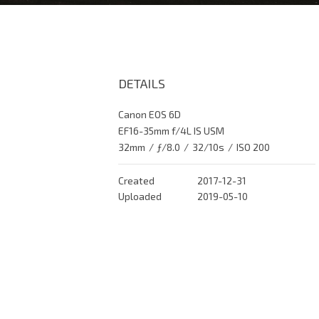
DETAILS
Canon EOS 6D
EF16-35mm f/4L IS USM
32mm
/
ƒ/8.0
/
32/10s
/
ISO 200
Created
2017-12-31
Uploaded
2019-05-10