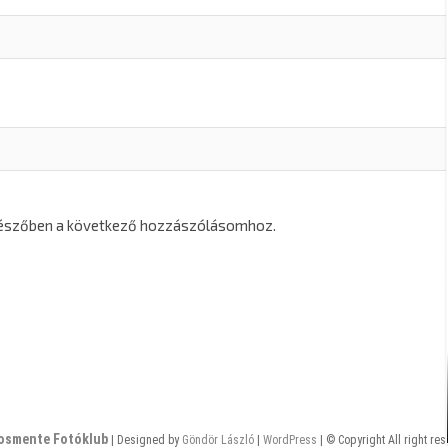
gészőben a következő hozzászólásomhoz.
osmente Fotóklub
| Designed by
Göndör László
|
WordPress
| © Copyright All right re