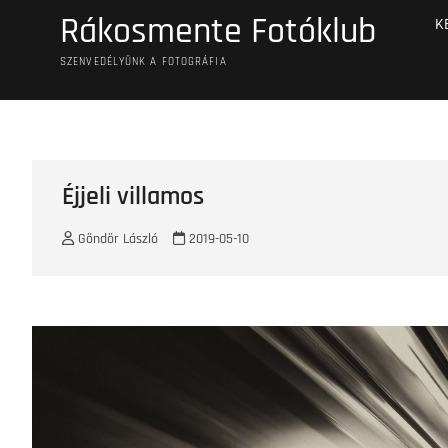
Skip
Rákosmente Fotóklub
K
to
content
SZENVEDÉLYÜNK A FOTOGRÁFIA
Éjjeli villamos
Göndör László
2019-05-10