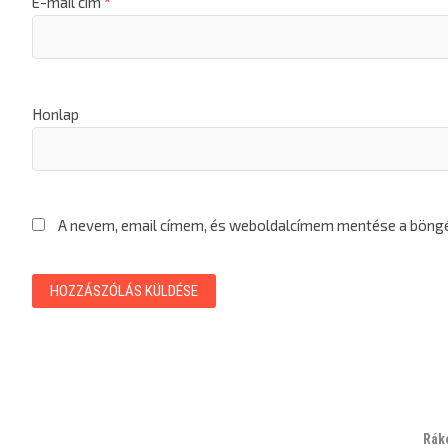
E-mail cím
*
Honlap
A nevem, email címem, és weboldalcímem mentése a bön
Rák