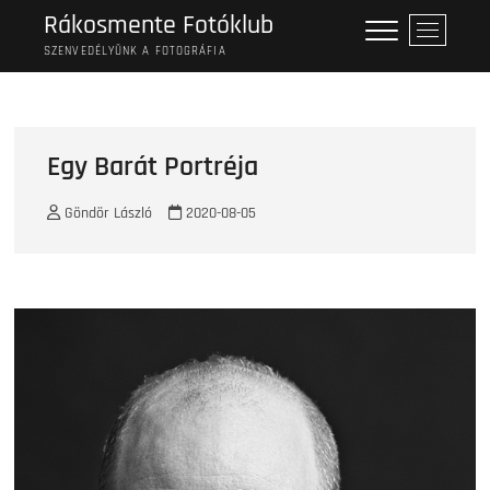
Skip
Rákosmente Fotóklub
M
to
e
SZENVEDÉLYÜNK A FOTOGRÁFIA
content
n
u
B
u
Egy Barát Portréja
t
t
Göndör László
2020-08-05
o
n