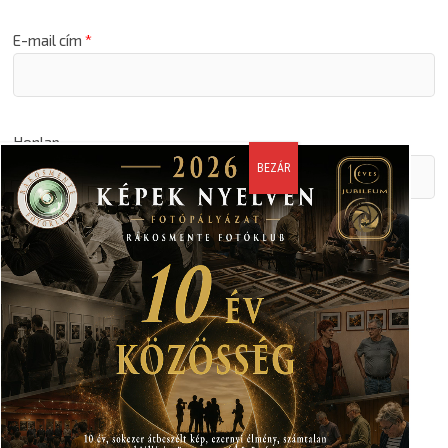
E-mail cím
*
Honlap
A nevem, email címem, és weboldalcímem mentése a
böngészőben a következő hozzászólásomhoz.