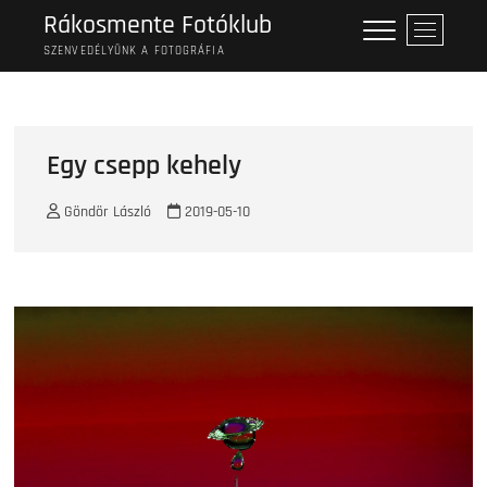
Skip
Rákosmente Fotóklub
M
to
e
SZENVEDÉLYÜNK A FOTOGRÁFIA
content
n
u
B
u
Egy csepp kehely
t
t
Göndör László
2019-05-10
o
n