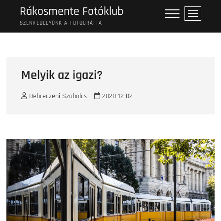
Skip
Rákosmente Fotóklub
M
to
e
SZENVEDÉLYÜNK A FOTOGRÁFIA
content
n
u
B
u
Melyik az igazi?
t
t
Debreczeni Szabolcs
2020-12-02
o
n