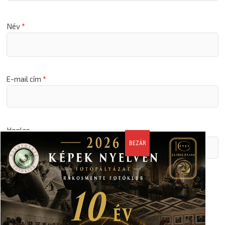
Név
*
E-mail cím
*
Honlap
A nevem, email címem, és weboldalcímem mentése a
böngészőben a következő hozzászólásomhoz.