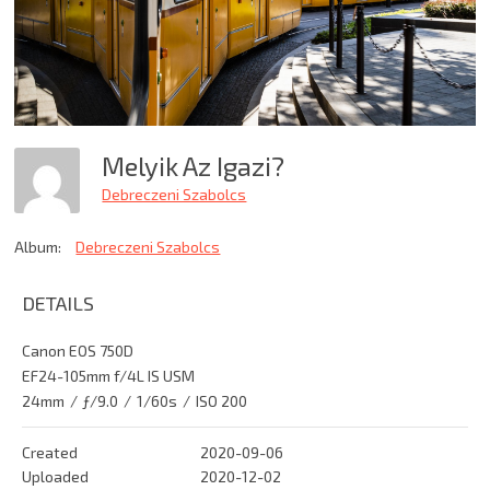
Melyik Az Igazi?
Debreczeni Szabolcs
Album:
Debreczeni Szabolcs
DETAILS
Canon EOS 750D
EF24-105mm f/4L IS USM
24mm
/
ƒ/9.0
/
1/60s
/
ISO 200
Created
2020-09-06
Uploaded
2020-12-02