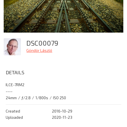
DSC00079
Göndör László
DETAILS
ILCE-7RM2
----
24mm
/
ƒ/2.8
/
1/800s
/
ISO 250
Created
2016-10-29
Uploaded
2020-11-23