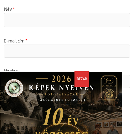
Név
*
E-mail cím
*
Honlap
A nevem, email címem, és weboldalcímem mentése a
böngészőben a következő hozzászólásomhoz.