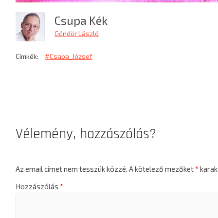
Csupa Kék
Göndör László
Címkék:
#Csaba_József
Vélemény, hozzászólás?
Az email címet nem tesszük közzé.
A kötelező mezőket
*
karakt
Hozzászólás
*