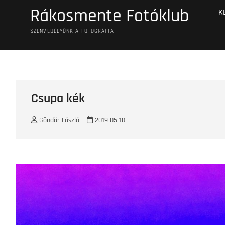
Skip
Rákosmente Fotóklub
K
to
content
SZENVEDÉLYÜNK A FOTOGRÁFIA
Csupa kék
Göndör László
2019-05-10