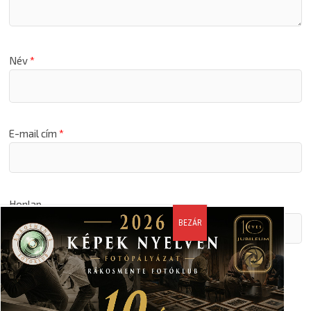
Név
*
E-mail cím
*
Honlap