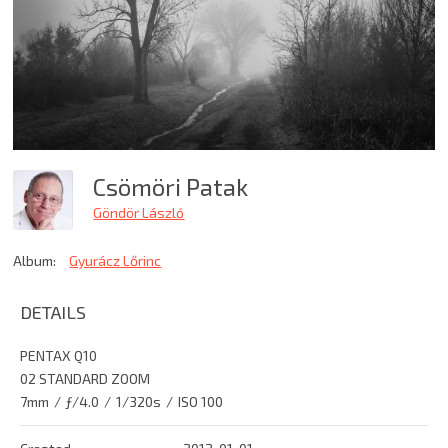
Csömöri Patak
Göndör László
Album:
Gyurácz Lőrinc
DETAILS
PENTAX Q10
02 STANDARD ZOOM
7mm
/
ƒ/4.0
/
1/320s
/
ISO 100