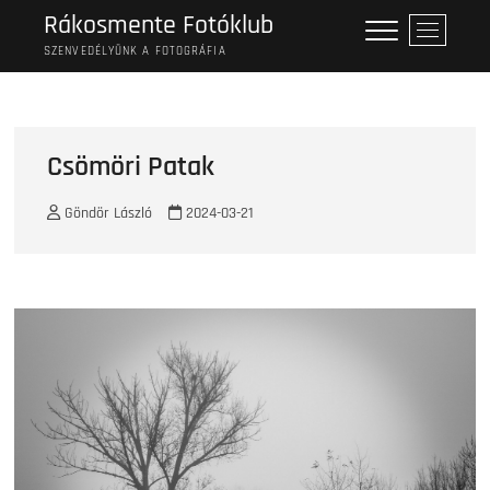
Skip
Rákosmente Fotóklub
M
to
e
SZENVEDÉLYÜNK A FOTOGRÁFIA
content
n
u
B
u
Csömöri Patak
t
t
Göndör László
2024-03-21
o
n