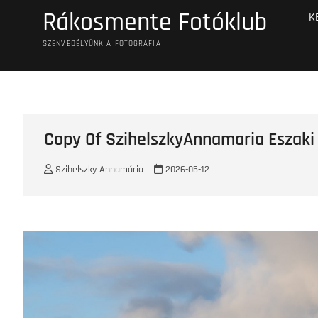
Skip
Rákosmente Fotóklub
K
to
content
SZENVEDÉLYÜNK A FOTOGRÁFIA
Copy Of SzihelszkyAnnamaria Eszak
Szihelszky Annamária
2026-05-12