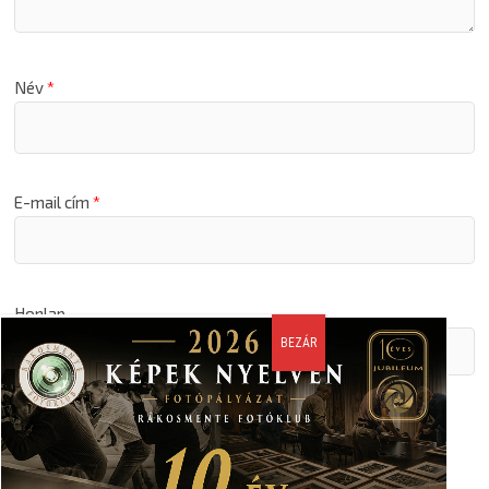
Név
*
E-mail cím
*
Honlap
A nevem, email címem, és weboldalcímem mentése a