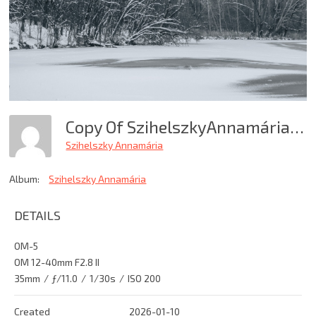
Copy Of SzihelszkyAnnamária Téli Hallgatás
Szihelszky Annamária
Album:
Szihelszky Annamária
DETAILS
OM-5
OM 12-40mm F2.8 II
35mm
/
ƒ/11.0
/
1/30s
/
ISO 200
Created
2026-01-10