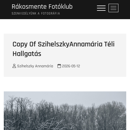
Skip
Rákosmente Fotóklub
M
to
e
SZENVEDÉLYÜNK A FOTOGRÁFIA
content
n
u
B
u
Copy Of SzihelszkyAnnamária Téli
t
Hallgatás
t
o
n
Szihelszky Annamária
2026-05-12