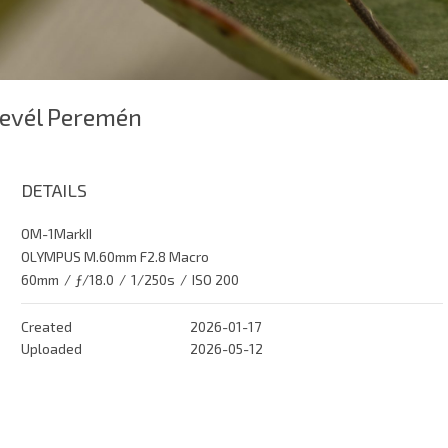
evél Peremén
DETAILS
OM-1MarkII
OLYMPUS M.60mm F2.8 Macro
60mm
/
ƒ/18.0
/
1/250s
/
ISO 200
Created
2026-01-17
Uploaded
2026-05-12