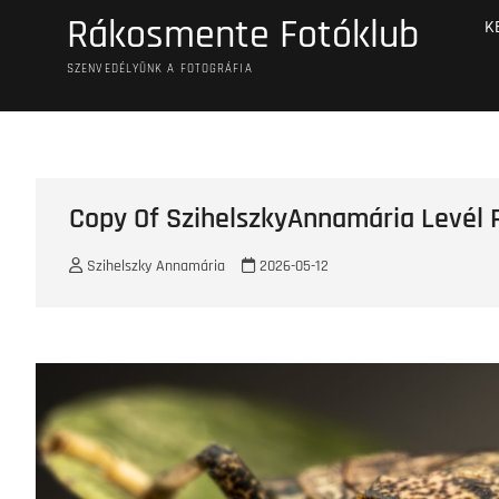
Skip
Rákosmente Fotóklub
K
to
content
SZENVEDÉLYÜNK A FOTOGRÁFIA
Copy Of SzihelszkyAnnamária Levél
Szihelszky Annamária
2026-05-12