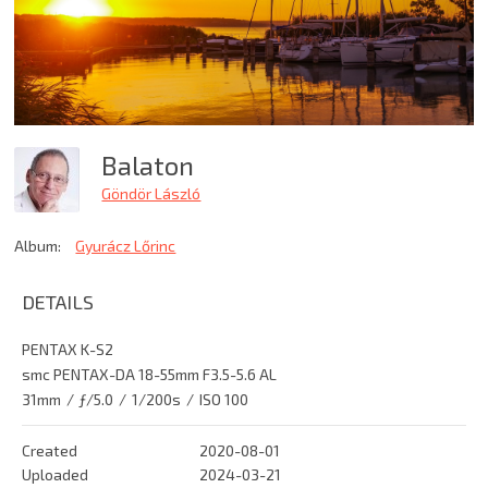
Balaton
Göndör László
Album:
Gyurácz Lőrinc
DETAILS
PENTAX K-S2
smc PENTAX-DA 18-55mm F3.5-5.6 AL
31mm
/
ƒ/5.0
/
1/200s
/
ISO 100
Created
2020-08-01
Uploaded
2024-03-21