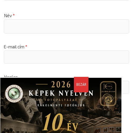
Név
*
E-mail cím
*
Honlap
A nevem, email címem, és weboldalcímem mentése a
böngészőben a következő hozzászólásomhoz.