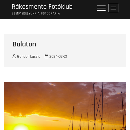
Skip
Rákosmente Fotóklub
M
to
e
SZENVEDÉLYÜNK A FOTOGRÁFIA
content
n
u
B
u
Balaton
t
t
Göndör László
2024-03-21
o
n