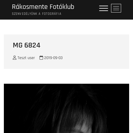
Skip
Rákosmente Fotóklub
M
to
e
SZENVEDÉLYÜNK A FOTOGRÁFIA
content
n
u
B
u
MG 6824
t
t
Teszt user
2019-09-03
o
n