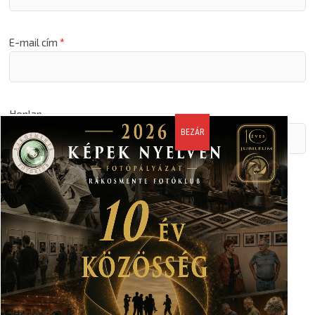
E-mail cím
*
Honlap
A nevem, email címem, és weboldalcímem mentése a
böngészőben a következő hozzászólásomhoz.