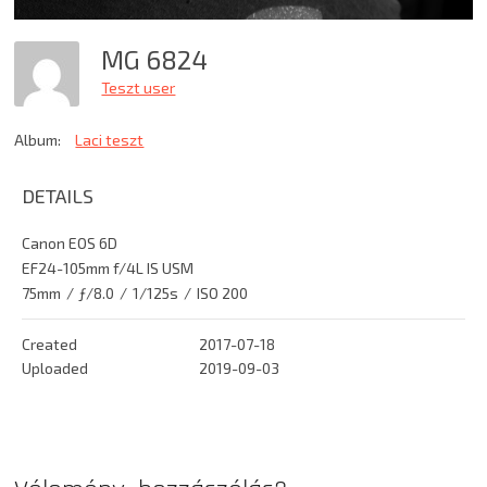
MG 6824
Teszt user
Album:
Laci teszt
DETAILS
Canon EOS 6D
EF24-105mm f/4L IS USM
75mm
/
ƒ/8.0
/
1/125s
/
ISO 200
Created
2017-07-18
Uploaded
2019-09-03