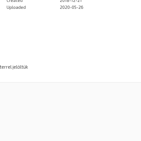
Created
2018-12-21
Uploaded
2020-05-26
errel jelöltük