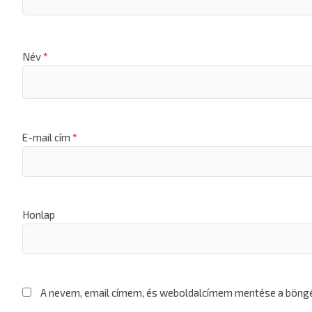
Név
*
E-mail cím
*
Honlap
A nevem, email címem, és weboldalcímem mentése a bön