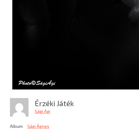
Érzéki Játék
Sági Ági
Album:
Sági Ágnes