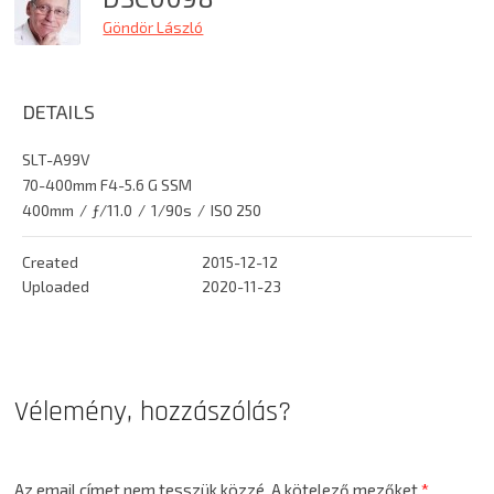
Göndör László
DETAILS
SLT-A99V
70-400mm F4-5.6 G SSM
400mm
/
ƒ/11.0
/
1/90s
/
ISO 250
Created
2015-12-12
Uploaded
2020-11-23
Vélemény, hozzászólás?
Az email címet nem tesszük közzé.
A kötelező mezőket
*