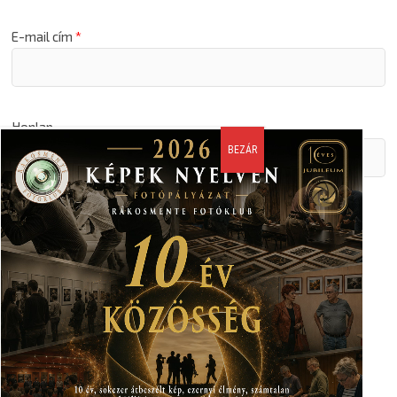
E-mail cím
*
Honlap
A nevem, email címem, és weboldalcímem mentése a
böngészőben a következő hozzászólásomhoz.