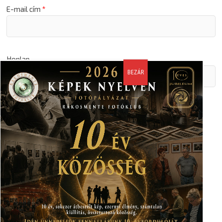
E-mail cím
*
Honlap
A nevem, email címem, és weboldalcímem mentése a
böngészőben a következő hozzászólásomhoz.