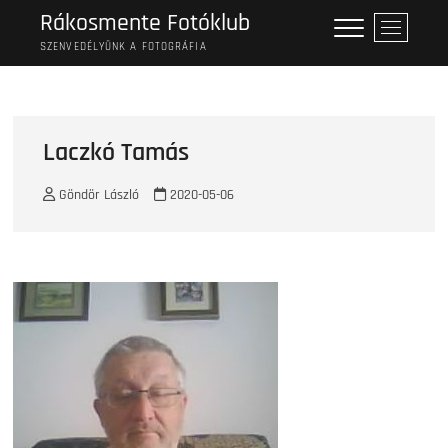
Skip
Rákosmente Fotóklub
M
to
e
SZENVEDÉLYÜNK A FOTOGRÁFIA
content
n
u
B
u
Laczkó Tamás
t
t
Göndör László
2020-05-06
o
n