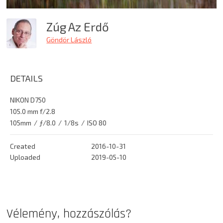
Zúg Az Erdő
Göndör László
DETAILS
NIKON D750
105.0 mm f/2.8
105mm
/
ƒ/8.0
/
1/8s
/
ISO 80
Created
2016-10-31
Uploaded
2019-05-10
Vélemény, hozzászólás?