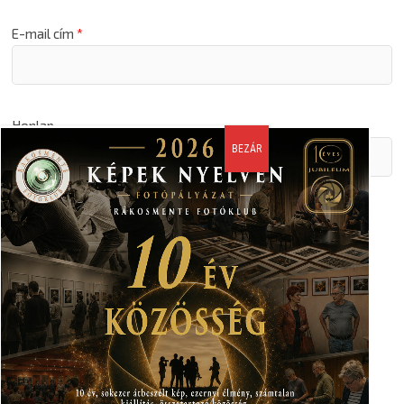
E-mail cím
*
Honlap
A nevem, email címem, és weboldalcímem mentése a
böngészőben a következő hozzászólásomhoz.