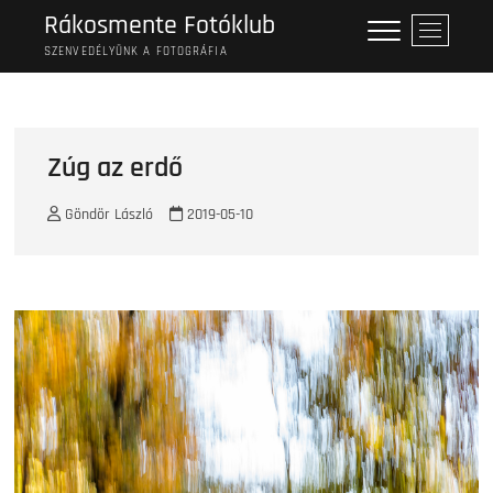
Skip
Rákosmente Fotóklub
M
to
e
SZENVEDÉLYÜNK A FOTOGRÁFIA
content
n
u
B
u
Zúg az erdő
t
t
Göndör László
2019-05-10
o
n