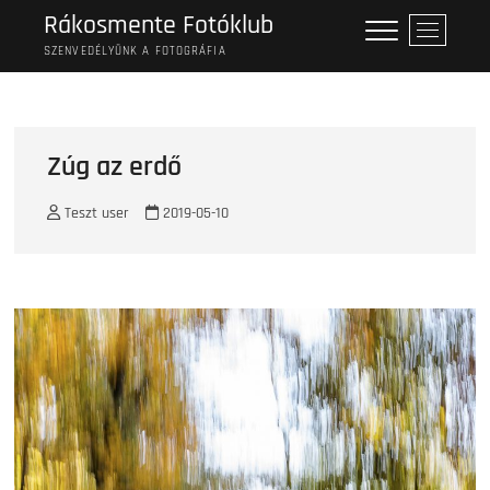
Skip
Rákosmente Fotóklub
M
to
e
SZENVEDÉLYÜNK A FOTOGRÁFIA
content
n
u
B
u
Zúg az erdő
t
t
Teszt user
2019-05-10
o
n