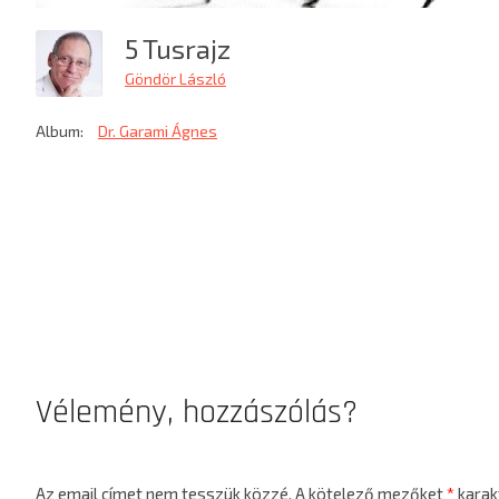
5 Tusrajz
Göndör László
Album:
Dr. Garami Ágnes
Vélemény, hozzászólás?
Az email címet nem tesszük közzé.
A kötelező mezőket
*
karakt