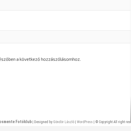
gészőben a következő hozzászólásomhoz.
osmente Fotóklub
| Designed by
Göndör László
|
WordPress
| © Copyright All right re