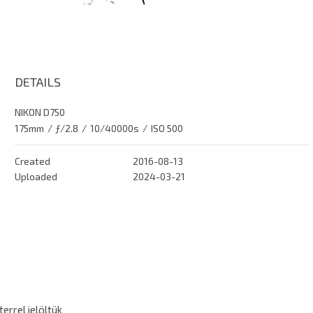
DETAILS
NIKON D750
175mm
/
ƒ/2.8
/
10/40000s
/
ISO 500
Created
2016-08-13
Uploaded
2024-03-21
errel jelöltük