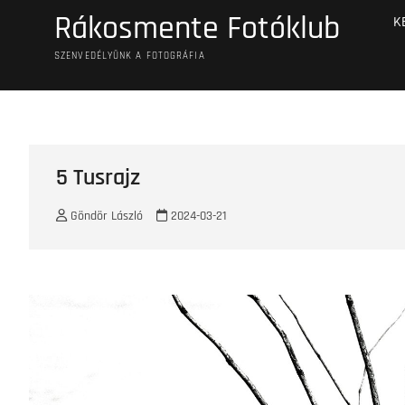
Skip
Rákosmente Fotóklub
K
to
content
SZENVEDÉLYÜNK A FOTOGRÁFIA
5 Tusrajz
Göndör László
2024-03-21