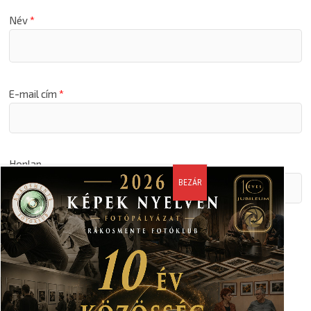
Név
*
E-mail cím
*
Honlap
A nevem, email címem, és weboldalcímem mentése a
böngészőben a következő hozzászólásomhoz.