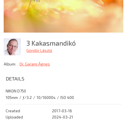
3 Kakasmandikó
Göndör László
Album:
Dr. Garami Ágnes
DETAILS
NIKON D750
105mm
/
ƒ/3.2
/
10/16000s
/
ISO 400
Created
2017-03-16
Uploaded
2024-03-21