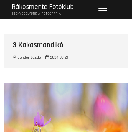
Skip
Rákosmente Fotóklub
M
to
e
SZENVEDÉLYÜNK A FOTOGRÁFIA
content
n
u
B
u
3 Kakasmandikó
t
t
Göndör László
2024-03-21
o
n