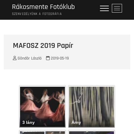
Skip
Rákosmente Fotóklub
M
to
e
SZENVEDÉLYÜNK A FOTOGRÁFIA
content
n
u
B
u
MAFOSZ 2019 Papír
t
t
Göndör László
2019-05-19
o
n
3 lány
Árny