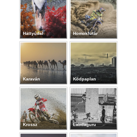
Hattyúdal
Homokfutár
Karaván
Ködpaplan
Krossz
Labdaguru