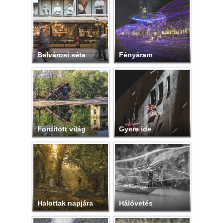
Belvárosi séta
Fényáram
Fordított világ
Gyere ide
Halottak napjára
Hálóvetés