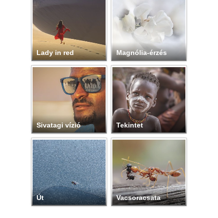
Lady in red
Magnólia-érzés
Sivatagi vízió
Tekintet
Út
Vacsoracsata