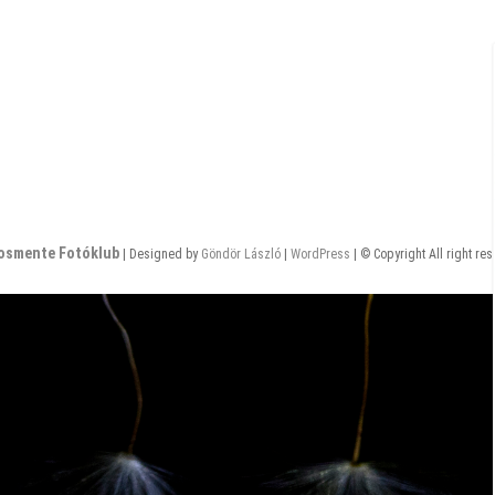
osmente Fotóklub
| Designed by
Göndör László
|
WordPress
| © Copyright All right re