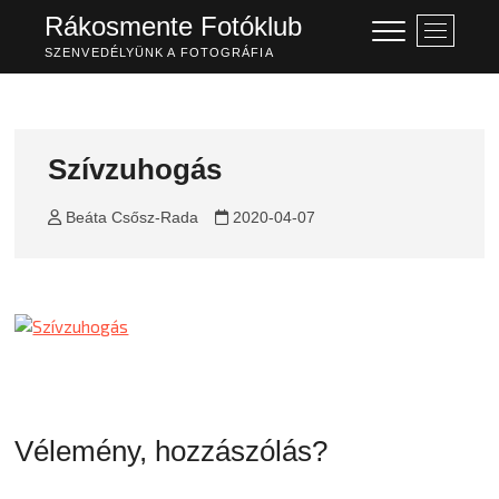
Skip
Rákosmente Fotóklub
M
to
e
SZENVEDÉLYÜNK A FOTOGRÁFIA
content
n
u
B
u
Szívzuhogás
t
t
Beáta Csősz-Rada
2020-04-07
o
n
Vélemény, hozzászólás?