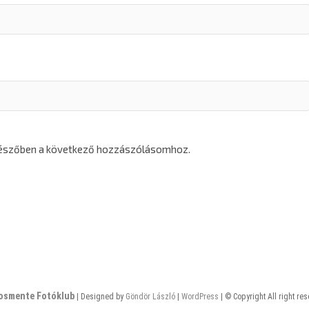
gészőben a következő hozzászólásomhoz.
osmente Fotóklub
| Designed by
Göndör László
|
WordPress
| © Copyright All right re