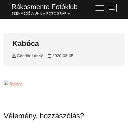
Skip
Rákosmente Fotóklub
M
to
e
SZENVEDÉLYÜNK A FOTOGRÁFIA
content
n
u
B
u
Kabóca
t
t
Göndör László
2020-08-05
o
n
Vélemény, hozzászólás?