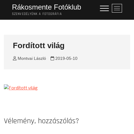
Skip
Rákosmente Fotóklub
M
to
e
SZENVEDÉLYÜNK A FOTOGRÁFIA
content
n
u
B
u
Fordított világ
t
t
Montvai László
2019-05-10
o
n
Vélemény, hozzászólás?