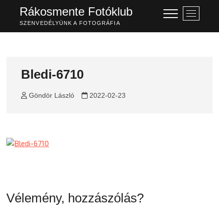
Skip
Rákosmente Fotóklub
M
to
e
SZENVEDÉLYÜNK A FOTOGRÁFIA
content
n
u
B
u
Bledi-6710
t
t
Göndör László
2022-02-23
o
n
Vélemény, hozzászólás?