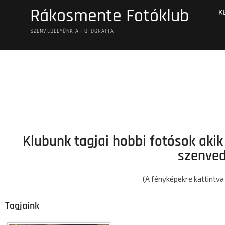
Rákosmente Fotóklub
K
SZENVEDÉLYÜNK A FOTOGRÁFIA
Klubunk tagjai hobbi fotósok aki
szenve
(A fényképekre kattintv
Tagjaink