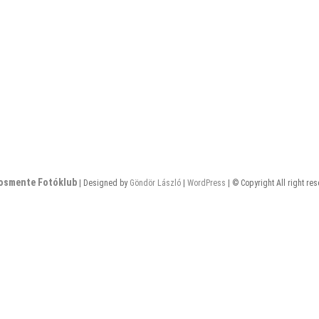
osmente Fotóklub
| Designed by
Göndör László
|
WordPress
| © Copyright All right re