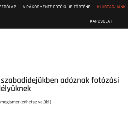
EZDŐLAP
A RÁKOSMENTE FOTÓKLUB TÖRTÉNE
KLUBTAGJAINK
KAPCSOLAT
k szabadidejükben adóznak fotózási
délyüknek
a megismerkedhetsz velük!)