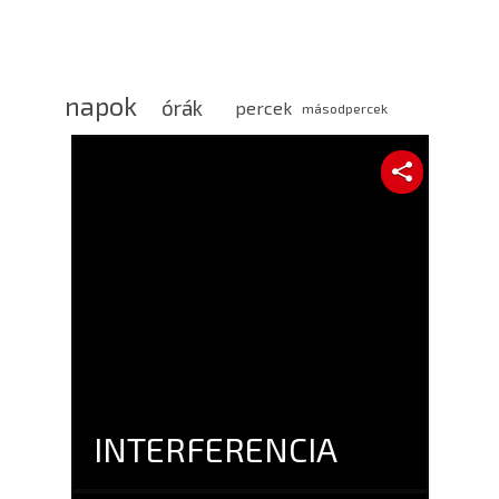
napok
órák
percek
másodpercek
INTERFERENCIA