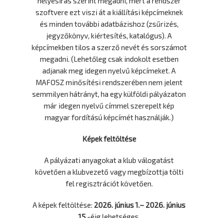
helyesírás szerint megadni, mert a rendszer
szoftvere ezt viszi át a kiállítási képcímeknek
és minden további adatbázishoz (zsűrizés,
jegyzőkönyv, kiértesítés, katalógus). A
képcímekben tilos a szerző nevét és sorszámot
megadni. (Lehetőleg csak indokolt esetben
adjanak meg idegen nyelvű képcímeket. A
MAFOSZ minősítési rendszerében nem jelent
semmilyen hátrányt, ha egy külföldi pályázaton
már idegen nyelvű címmel szerepelt kép
magyar fordítású képcímét használják.)
Képek feltöltése
A pályázati anyagokat a klub válogatást
követően a klubvezető vagy megbízottja tölti
fel regisztrációt követően.
A képek feltöltése:
2026. június 1.– 2026. június
15
.-éig lehetséges.