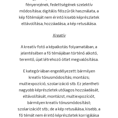
fényerejének, fedettségének szelektív
módosítása; digitális félszűrők használata, a
kép főtémáját nem érintő kisebb képrészletek
eltávolítása, hozzáadása, a kép retusálása.
Kreatív
A kreatív fotó a képalkotás folyamatában, a
jelentésében a fő témájában történő alkotó,
teremtő, újat létrehozó ötlet megvalósítása.
E kategóriában engedélyezett: bármilyen
kreatív tónusmódosítás; montázs;
multiexpozíció, szolarizáció stb. Ez jelentheti
nagyobb képrészletek utólagos hozzáadását,
eltávolítását, montázst, multiexpozíciót,
bármilyen kreatív tónusmódosítást;
szolarizációt stb.; de a kép retusálása, kisebb, a
fő témát nem érintő képrészletek korrigálása