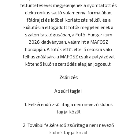
feltüntetésével megjelenjenek a nyomtatott és
elektronikus sajtó valamennyi formájában,
földrajzi és időbeli korlátozás nélkül; és a
kiállításra elfogadott fotók megjelenjenek a
szalon katalógusában, a Fotó-Hungarikum
2026 kiadványban, valamint a MAFOSZ
honlapján. A fotók ettől eltérő célokra való
felhasználására a MAFOSZ csak a pályázóval
kötendő külön szerződés alapján jogosult.
Zsűrizés
A zsűri tagjai:
1. Felkérendő zsűritag a nem nevező klubok
tagjai közül
2. További felkérendő zsűritag a nem nevező
klubok tagjai közül