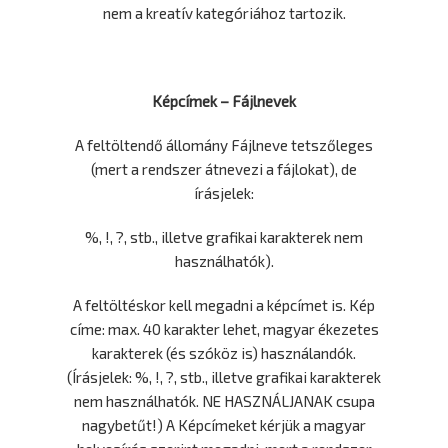
nem a kreatív kategóriához tartozik.
Képcímek – Fájlnevek
A feltöltendő állomány Fájlneve tetszőleges
(mert a rendszer átnevezi a fájlokat), de
írásjelek:
%, !, ?, stb., illetve grafikai karakterek nem
használhatók).
A feltöltéskor kell megadni a képcímet is. Kép
címe: max. 40 karakter lehet, magyar ékezetes
karakterek (és szóköz is) használandók.
(Írásjelek: %, !, ?, stb., illetve grafikai karakterek
nem használhatók. NE HASZNÁLJANAK csupa
nagybetűt!) A Képcímeket kérjük a magyar