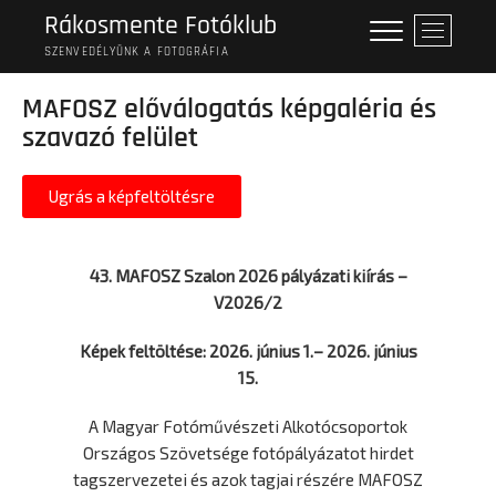
Rákosmente Fotóklub
M
e
SZENVEDÉLYÜNK A FOTOGRÁFIA
n
MAFOSZ előválogatás képgaléria és
u
B
szavazó felület
u
t
Ugrás a képfeltöltésre
t
o
n
43. MAFOSZ Szalon 2026 pályázati kiírás –
V2026/2
Képek feltöltése: 2026. június 1.– 2026. június
15.
A Magyar Fotóművészeti Alkotócsoportok
Országos Szövetsége fotópályázatot hirdet
tagszervezetei és azok tagjai részére MAFOSZ