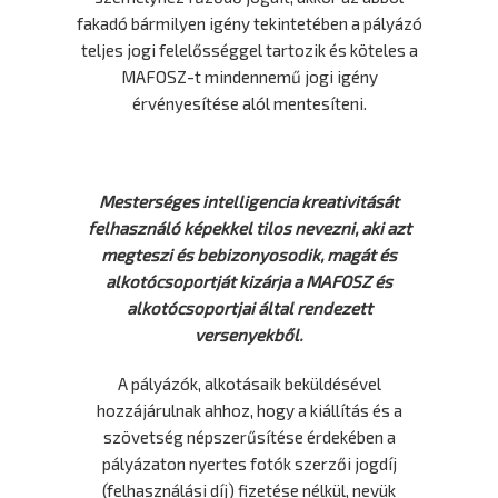
fakadó bármilyen igény tekintetében a pályázó
teljes jogi felelősséggel tartozik és köteles a
MAFOSZ-t mindennemű jogi igény
érvényesítése alól mentesíteni.
Mesterséges intelligencia kreativitását
felhasználó képekkel tilos nevezni, aki azt
megteszi és bebizonyosodik, magát és
alkotócsoportját kizárja a MAFOSZ és
alkotócsoportjai által rendezett
versenyekből.
A pályázók, alkotásaik beküldésével
hozzájárulnak ahhoz, hogy a kiállítás és a
szövetség népszerűsítése érdekében a
pályázaton nyertes fotók szerzői jogdíj
(felhasználási díj) fizetése nélkül, nevük