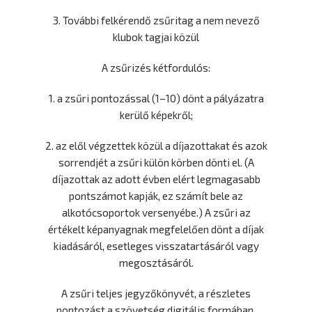
3. További felkérendő zsűritag a nem nevező
klubok tagjai közül
A zsűrizés kétfordulós:
1. a zsűri pontozással (1–10) dönt a pályázatra
kerülő képekről;
2. az elől végzettek közül a díjazottakat és azok
sorrendjét a zsűri külön körben dönti el. (A
díjazottak az adott évben elért legmagasabb
pontszámot kapják, ez számít bele az
alkotócsoportok versenyébe.) A zsűri az
értékelt képanyagnak megfelelően dönt a díjak
kiadásáról, esetleges visszatartásáról vagy
megosztásáról.
A zsűri teljes jegyzőkönyvét, a részletes
pontozást a szövetség digitális formában,