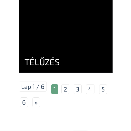
TÉLŰZÉS
Lap 1 / 6
1
2
3
4
5
6
»