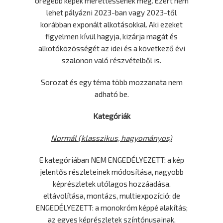
öregebb képek mérettessenek meg. Ezért nem
lehet pályázni 2023-ban vagy 2023-től
korábban exponált alkotásokkal. Aki ezeket
figyelmen kívül hagyja, kizárja magát és
alkotóközösségét az idei és a következő évi
szalonon való részvételből is.
Sorozat és egy téma több mozzanata nem
adható be.
Kategóriák
Normál (klasszikus, hagyományos)
E kategóriában NEM ENGEDÉLYEZETT: a kép
jelentős részleteinek módosítása, nagyobb
képrészletek utólagos hozzáadása,
eltávolítása, montázs, multiexpozíció; de
ENGEDÉLYEZETT: a monokróm képpé alakítás;
az egyes képrészletek színtónusainak,