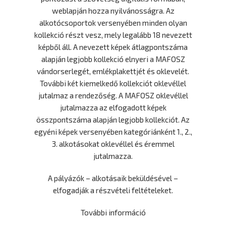
weblapján hozza nyilvánosságra. Az
alkotócsoportok versenyében minden olyan
kollekció részt vesz, mely legalább 18 nevezett
képből áll. A nevezett képek átlagpontszáma
alapján legjobb kollekció elnyeri a MAFOSZ
vándorserlegét, emlékplakettjét és oklevelét.
További két kiemelkedő kollekciót oklevéllel
jutalmaz a rendezőség. A MAFOSZ oklevéllel
jutalmazza az elfogadott képek
összpontszáma alapján legjobb kollekciót. Az
egyéni képek versenyében kategóriánként 1., 2.,
3. alkotásokat oklevéllel és éremmel
jutalmazza.
A pályázók – alkotásaik beküldésével –
elfogadják a részvételi feltételeket.
További információ