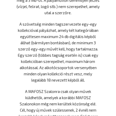
meg a 3 Mb-ot. A pályaművön semmilyen jelzés
(vízjel, felirat, logó stb.) nem szerepelhet, amely
utal a szerzőre.
A szövetség minden tagszervezete egy-egy
kollekcióval pályázhat, amely két kategóriában
együttesen maximum 24 db digitális képből
állhat (bármilyen bontásban), de minimum 3
szerző egy-egy művét kell, hogy tartalmazza.
Egy szerző (többes tagság esetén is) csak egy
kollekcióban szerepelhet, maximum három
alkotással. Az alkotócsoportok versenyében
minden olyan kollekció részt vesz, mely
legalább 18 nevezett képből áll.
A MAFOSZ Szalonra csak olyan művek
küldhetők, amelyek a korábbi MAFOSZ
Szalonokon még nem kerültek közönség elé.
Cél, hogy új művek szülessenek, 2 évnél nem