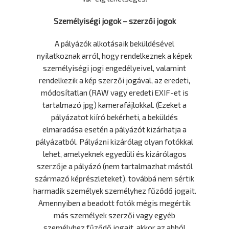
Személyiségi jogok – szerzői jogok
A pályázók alkotásaik beküldésével
nyilatkoznak arról, hogy rendelkeznek a képek
személyiségi jogi engedélyeivel, valamint
rendelkezik a kép szerzői jogával, az eredeti,
módosítatlan (RAW vagy eredeti EXIF-et is
tartalmazó jpg) kamerafájlokkal. (Ezeket a
pályázatot kiíró bekérheti, a beküldés
elmaradása esetén a pályázót kizárhatja a
pályázatból. Pályázni kizárólag olyan fotókkal
lehet, amelyeknek egyedüli és kizárólagos
szerzője a pályázó (nem tartalmazhat mástól
származó képrészleteket), továbbá nem sértik
harmadik személyek személyhez fűződő jogait.
Amennyiben a beadott fotók mégis megértik
más személyek szerzői vagy egyéb
személyhez fűződő jogait, akkor az abból