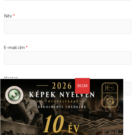
Név
*
E-mail cím
*
Honlap
A nevem, email címem, és weboldalcímem mentése a
böngészőben a következő hozzászólásomhoz.