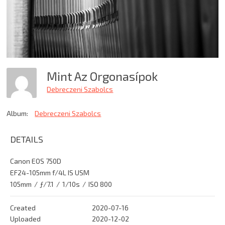
Mint Az Orgonasípok
Debreczeni Szabolcs
Album:
Debreczeni Szabolcs
DETAILS
Canon EOS 750D
EF24-105mm f/4L IS USM
105mm
/
ƒ/7.1
/
1/10s
/
ISO 800
Created
2020-07-16
Uploaded
2020-12-02