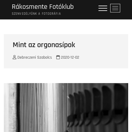
Skip
Rákosmente Fotóklub
M
to
e
SZENVEDÉLYÜNK A FOTOGRÁFIA
content
n
u
B
u
Mint az orgonasípok
t
t
Debreczeni Szabolcs
2020-12-02
o
n