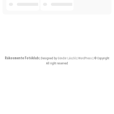
Rákosmente Fotóklub
| Designed by
Göndör László
|
WordPress
| © Copyright
All right reserved