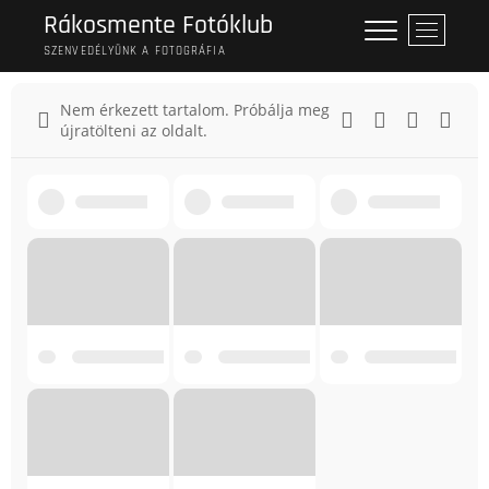
Rákosmente Fotóklub
M
e
SZENVEDÉLYÜNK A FOTOGRÁFIA
n
u
Nem érkezett tartalom. Próbálja meg
B
újratölteni az oldalt.
u
t
t
o
n