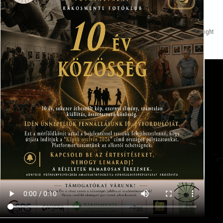
Rákosmente Fotóklub
| Designed by
Göndör László
|
WordPress
| © Copyright
All right reserved