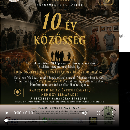
Rákosmente Fotóklub
| Designed by
Göndör László
|
WordPress
| © Copyright
All right reserved