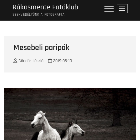
Skip
Rákosmente Fotóklub
M
to
e
SZENVEDÉLYÜNK A FOTOGRÁFIA
content
n
u
B
u
Mesebeli paripák
t
t
Göndör László
2019-05-10
o
n