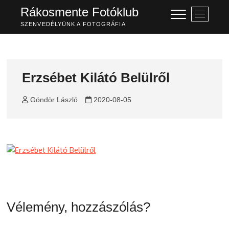
Skip
Rákosmente Fotóklub
M
to
e
SZENVEDÉLYÜNK A FOTOGRÁFIA
content
n
u
B
u
Erzsébet Kilátó Belülről
t
t
Göndör László
2020-08-05
o
n
Vélemény, hozzászólás?