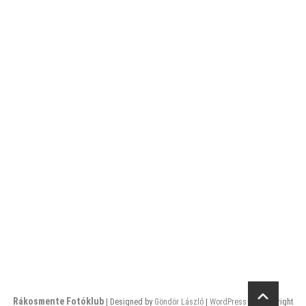
Epitettk1 Kohalmik
Art3 Kohalmik
Rákosmente Fotóklub
| Designed by
Göndör László
|
WordPress
| © Copyright