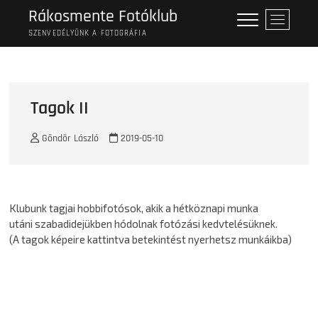
Skip
Rákosmente Fotóklub
M
to
e
SZENVEDÉLYÜNK A FOTOGRÁFIA
content
n
u
B
u
Tagok II
t
t
Göndör László
2019-05-10
o
n
Klubunk tagjai hobbifotósok, akik a hétköznapi munka
utáni szabadidejükben hódolnak fotózási kedvtelésüknek.
(A tagok képeire kattintva betekintést nyerhetsz munkáikba)